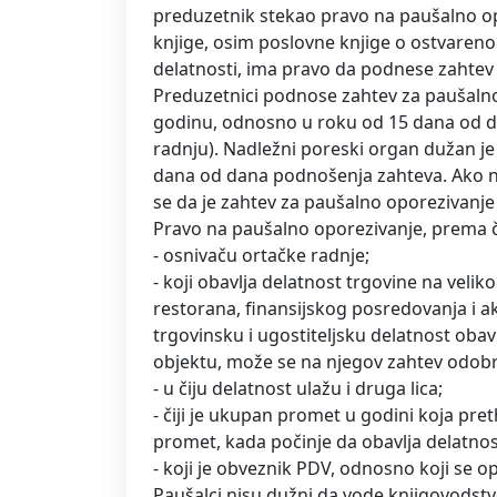
preduzetnik stekao pravo na paušalno opo
knjige, osim poslovne knjige o ostvaren
delatnosti, ima pravo da podnese zahtev
Preduzetnici podnose zahtev za paušaln
godinu, odnosno u roku od 15 dana od d
radnju). Nadležni poreski organ dužan j
dana od dana podnošenja zahteva. Ako n
se da je zahtev za paušalno oporezivanje
Pravo na paušalno oporezivanje, prema č
- osnivaču ortačke radnje;
- koji obavlja delatnost trgovine na velik
restorana, finansijskog posredovanja i ak
trgovinsku i ugostiteljsku delatnost obav
objektu, može se na njegov zahtev odobr
- u čiju delatnost ulažu i druga lica;
- čiji je ukupan promet u godini koja pret
promet, kada počinje da obavlja delatnos
- koji je obveznik PDV, odnosno koji se 
Paušalci nisu dužni da vode knjigovodstv