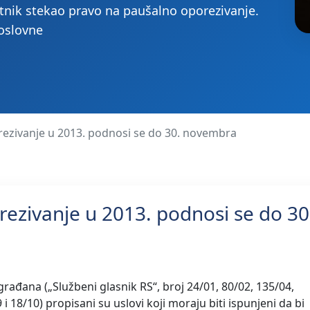
etnik stekao pravo na paušalno oporezivanje.
poslovne
Zahtev za paušalno oporezivanje u 2013. podnosi se do 30. novembra
podnosi se do 30.
đana („Službeni glasnik RS“, broj 24/01, 80/02, 135/04,
 i 18/10) propisani su uslovi koji moraju biti ispunjeni da bi