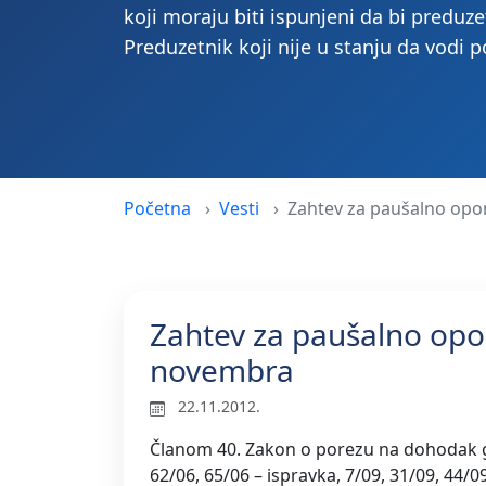
koji moraju biti ispunjeni da bi preduz
Preduzetnik koji nije u stanju da vodi 
Početna
Vesti
Zahtev za paušalno oporezivanje u 2013. 
novembra
22.11.2012.
Članom 40. Zakon o porezu na dohodak gra
62/06, 65/06 – ispravka, 7/09, 31/09, 44/09