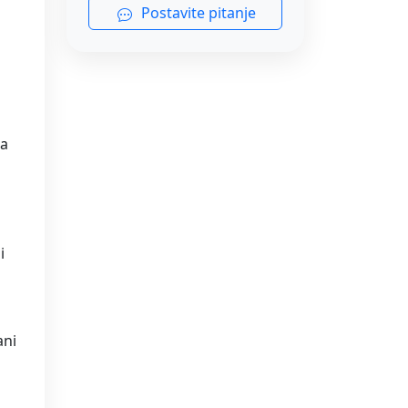
Postavite pitanje
ra
i
i
ani