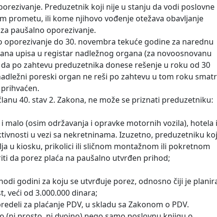
rezivanje. Preduzetnik koji nije u stanju da vodi poslovne
om prometu, ili kome njihovo vođenje otežava obavljanje
 za paušalno oporezivanje.
o oporezivanje do 30. novembra tekuće godine za narednu
ana upisa u registar nadležnog organa (za novoosnovanu
e da po zahtevu preduzetnika donese rešenje u roku od 30
adležni poreski organ ne reši po zahtevu u tom roku smat
 prihvaćen.
lanu 40. stav 2. Zakona, ne može se priznati preduzetniku:
o i malo (osim održavanja i opravke motornih vozila), hotela 
tivnosti u vezi sa nekretninama. Izuzetno, preduzetniku koj
lja u kiosku, prikolici ili sličnom montažnom ili pokretnom
iti da porez plaća na paušalno utvrđen prihod;
hodi godini za koju se utvrđuje porez, odnosno čiji je planir
t, veći od 3.000.000 dinara;
opredeli za plaćanje PDV, u skladu sa Zakonom o PDV.
o (ni prosto, ni dvojno) nego samo poslovnu knjigu o