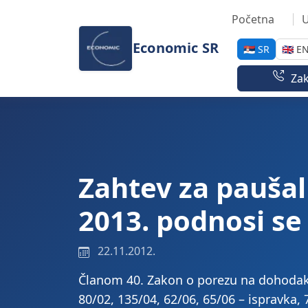
Preskoči na sadržaj
Početna
U
Economic SR
🇷🇸 SR
🇬🇧 E
Zak
Zahtev za paušal
2013. podnosi se
22.11.2012.
Članom 40. Zakon o porezu na dohodak g
80/02, 135/04, 62/06, 65/06 – ispravka, 