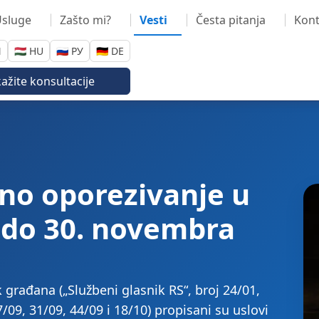
sluge
Zašto mi?
Vesti
Česta pitanja
Kont
N
🇭🇺 HU
🇷🇺 РУ
🇩🇪 DE
ažite konsultacije
no oporezivanje u
 do 30. novembra
rađana („Službeni glasnik RS“, broj 24/01,
7/09, 31/09, 44/09 i 18/10) propisani su uslovi