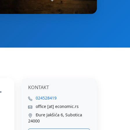
KONTAKT
024528419
office [at] economic.rs
Đure Jakšića 6, Subotica
24000