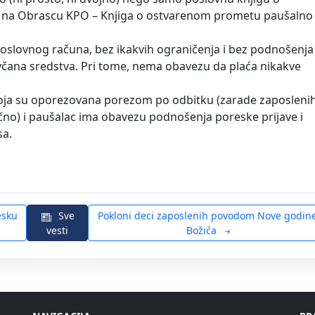
e na Obrascu KPO – Knjiga o ostvarenom prometu paušalno
oslovnog računa, bez ikakvih ograničenja i bez podnošenja
včana sredstva. Pri tome, nema obavezu da plaća nikakve
 koja su oporezovana porezom po odbitku (zarade zaposlenih
slično) i paušalac ima obavezu podnošenja poreske prijave i
sa.
Sve
Pokloni deci zaposlenih povodom Nove godine i
vesti
Božića