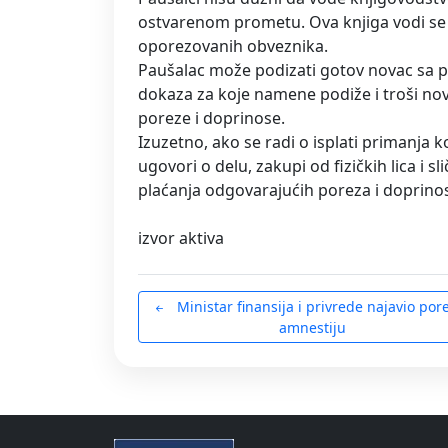
ostvarenom prometu. Ova knjiga vodi s
oporezovanih obveznika.
Paušalac može podizati gotov novac sa p
dokaza za koje namene podiže i troši no
poreze i doprinose.
Izuzetno, ako se radi o isplati primanja
ugovori o delu, zakupi od fizičkih lica i 
plaćanja odgovarajućih poreza i doprino
izvor aktiva
Ministar finansija i privrede najavio poresku
amnestiju