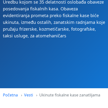
Uredbu kojom se 35 delatnosti oslobađa obaveze
posedovanja fiskalnih kasa. Obaveza
evidentiranja prometa preko fiskalne kase biće
ukinuta, između ostalih, zanatskim radnjama koje
pružaju frizerske, kozmetičarske, fotografske,
taksi usluge, za atomehaničars
Početna
Vesti
Ukinute fiskalne kase zanatlijama