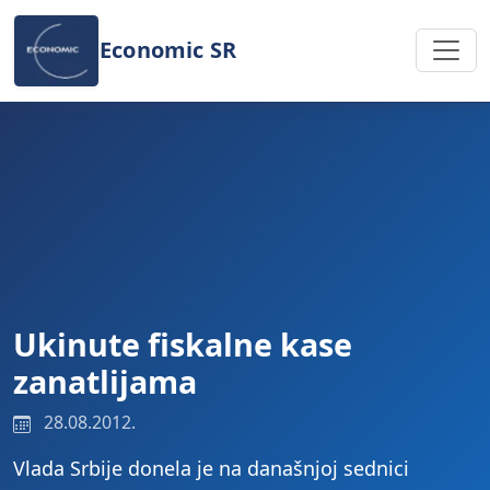
Preskoči na sadržaj
Economic SR
Ukinute fiskalne kase
zanatlijama
28.08.2012.
Vlada Srbije donela je na današnjoj sednici