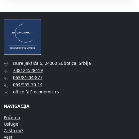
Đure Jakšića 6, 24000 Subotica, Srbija
+38124528419
063/81-04-877
064/255-70-14
office [at] economic.rs
NAVIGACIJA
Početna
Usluge
Zašto mi?
Vesti