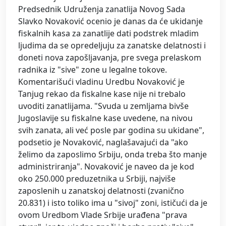
Predsednik Udruženja zanatlija Novog Sada
Slavko Novaković ocenio je danas da će ukidanje
fiskalnih kasa za zanatlije dati podstrek mladim
ljudima da se opredeljuju za zanatske delatnosti i
doneti nova zapošljavanja, pre svega prelaskom
radnika iz "sive" zone u legalne tokove.
Komentarišući vladinu Uredbu Novaković je
Tanjug rekao da fiskalne kase nije ni trebalo
uvoditi zanatlijama. "Svuda u zemljama bivše
Jugoslavije su fiskalne kase uvedene, na nivou
svih zanata, ali već posle par godina su ukidane",
podsetio je Novaković, naglašavajući da "ako
želimo da zaposlimo Srbiju, onda treba što manje
administriranja". Novaković je naveo da je kod
oko 250.000 preduzetnika u Srbiji, najviše
zaposlenih u zanatskoj delatnosti (zvanično
20.831) i isto toliko ima u "sivoj" zoni, ističući da je
ovom Uredbom Vlade Srbije urađena "prava