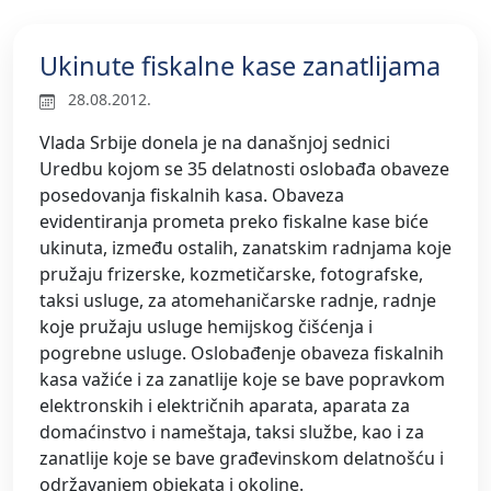
Ukinute fiskalne kase zanatlijama
28.08.2012.
Vlada Srbije donela je na današnjoj sednici
Uredbu kojom se 35 delatnosti oslobađa obaveze
posedovanja fiskalnih kasa. Obaveza
evidentiranja prometa preko fiskalne kase biće
ukinuta, između ostalih, zanatskim radnjama koje
pružaju frizerske, kozmetičarske, fotografske,
taksi usluge, za atomehaničarske radnje, radnje
koje pružaju usluge hemijskog čišćenja i
pogrebne usluge. Oslobađenje obaveza fiskalnih
kasa važiće i za zanatlije koje se bave popravkom
elektronskih i električnih aparata, aparata za
domaćinstvo i nameštaja, taksi službe, kao i za
zanatlije koje se bave građevinskom delatnošću i
održavanjem objekata i okoline.