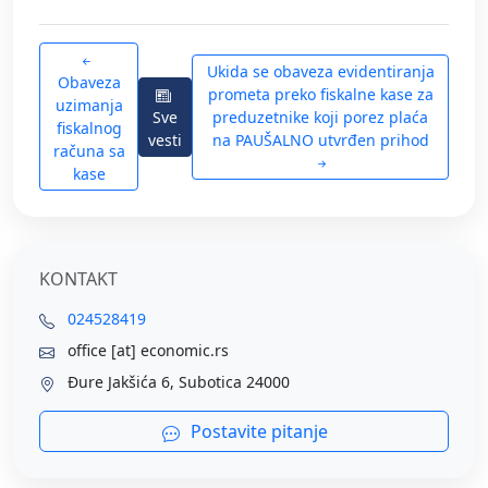
Ukida se obaveza evidentiranja
Obaveza
prometa preko fiskalne kase za
uzimanja
Sve
preduzetnike koji porez plaća
fiskalnog
vesti
na PAUŠALNO utvrđen prihod
računa sa
kase
KONTAKT
024528419
office [at] economic.rs
Đure Jakšića 6, Subotica 24000
Postavite pitanje