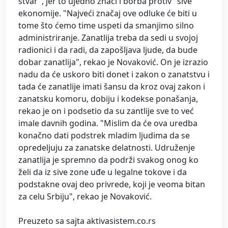
stvar", jer to ujedno znači i borba protiv "sive"
ekonomije. "Najveći značaj ove odluke će biti u
tome što ćemo time uspeti da smanjimo silno
administriranje. Zanatlija treba da sedi u svojoj
radionici i da radi, da zapošljava ljude, da bude
dobar zanatlija", rekao je Novaković. On je izrazio
nadu da će uskoro biti donet i zakon o zanatstvu i
tada će zanatlije imati šansu da kroz ovaj zakon i
zanatsku komoru, dobiju i kodekse ponašanja,
rekao je on i podsetio da su zantlije sve to već
imale davnih godina. "Mislim da će ova uredba
konačno dati podstrek mladim ljudima da se
opredeljuju za zanatske delatnosti. Udruženje
zanatlija je spremno da podrži svakog onog ko
želi da iz sive zone uđe u legalne tokove i da
podstakne ovaj deo privrede, koji je veoma bitan
za celu Srbiju", rekao je Novaković.
Preuzeto sa sajta aktivasistem.co.rs