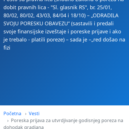
dobit pravnih lica - "Sl. glasnik RS", br. 25/01,
80/02, 80/02, 43/03, 84/04 i 18/10) – „ODRADILA
SVOJU PORESKU OBAVEZU“ (sastavili i predali
svoje finansijske izveštaje i poreske prijave i ako
je trebalo - platili poreze) – sada je –„red došao na
fizi
Početna
Vesti
Poreska prijava za utvrdjivanje godisnjeg poreza na
dohodak gradjana