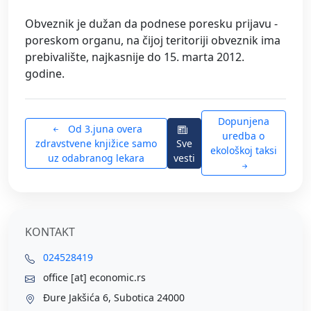
Obveznik je dužan da podnese poresku prijavu -
poreskom organu, na čijoj teritoriji obveznik ima
prebivalište, najkasnije do 15. marta 2012.
godine.
Dopunjena
Od 3.juna overa
uredba o
zdravstvene knjižice samo
Sve
ekološkoj taksi
uz odabranog lekara
vesti
KONTAKT
024528419
office [at] economic.rs
Đure Jakšića 6, Subotica 24000