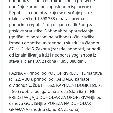
dohodak veći od trostrukog iznosa prosečne
godišnje zarade po zaposlenom isplaćene u
Republici u godini za koju se utvrđuje porez
(dakle, veći od 1.898.388 dinara), prema
podacima republičkog organa nadležnog za
poslove statistike. Dohodak za oporezivanje
(godišnjim porezom na prihode) - čini razlika
između dohotka utvrđenog u skladu sa članom
87. st. 2. do 5. Zakona (zarade, honorari, prihodi
od iznajmljivanja itd.) i neoporezivog iznosa iz
stava 1. člana 87. Zakona (1.898.388 din).
PAŽNJA – Prihodi od POLJOPRIVREDE i šumarstva
(čl. 22. – 30.), prihodi od KAPITALA (kamate,
dividende ... čl. 61. – 65.), KAPITALNI DOBICI (čl. 72.
– 80.) i dobici od igara na sreću (član 83.) – NE
PREDSTAVLJAJU DOHODAK ZA OPOREZIVANJE po
osnovu GODIŠNJEG POREZA NA DOHODAK
GRAĐANA (shodno članu 87. Zakona).