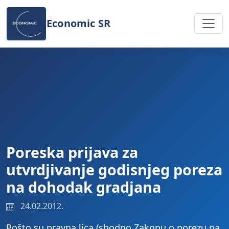
Preskoči na sadržaj
Economic SR
Poreska prijava za
utvrdjivanje godisnjeg poreza
na dohodak gradjana
24.02.2012.
Pošto su pravna lica (shodno Zakonu o porezu na