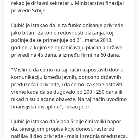
rekao je državni sekretar u Ministarstvu finasija i
privrede Srbije.
Ljubić je istakao da je za funkcionisanje privrede
jako bitan i Zakon o redovnosti plaćanja, koji
počinje da se primenjuje od 31. marta 2013.
godine, a kojim se ograničavaju plaćanja države
privredi na 45 dana, a između firmi na 60 dana.
"Mislimo da ćemo na taj način uspostaviti dobru
komunikaciju između javnih, odnosno državnih
preduzeća i privrede, i da ćemo iza sebe ostaviti
vreme kada da se dugovalo po 200 - 250 dana ili
nikad nisu plaćane obaveze. Na taj način uvodimo
finansijsku disciplinu", rekao je on.
Ljubić je istakao da Vlada Srbije čini veliki napor
da, sinergijom propisa koje donosi, rastereti
najžilaviji deo privrede - mala i srednja preduzeća,