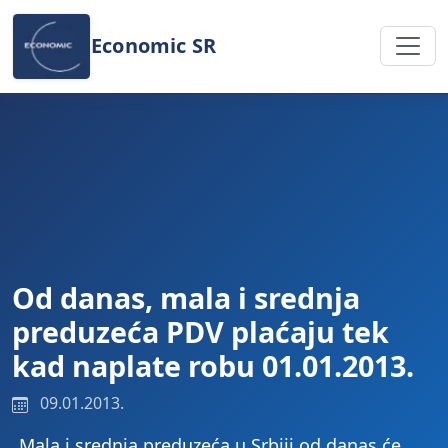
Preskoči na sadržaj
Economic SR
Od danas, mala i srednja
preduzeća PDV plaćaju tek
kad naplate robu 01.01.2013.
09.01.2013.
„Mala i srednja preduzeća u Srbiji od danas će