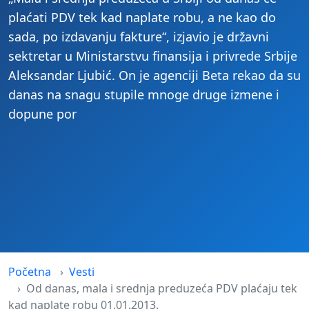
plaćati PDV tek kad naplate robu, a ne kao do
sada, po izdavanju fakture“, izjavio je državni
sektretar u Ministarstvu finansija i privrede Srbije
Aleksandar Ljubić. On je agenciji Beta rekao da su
danas na snagu stupile mnoge druge izmene i
dopune por
Početna
Vesti
Od danas, mala i srednja preduzeća PDV plaćaju tek
kad naplate robu 01.01.2013.