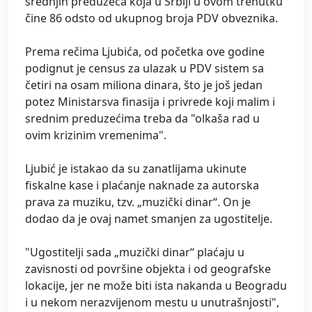
srednjih preduzeća koja u Srbiji u ovom trenutku
čine 86 odsto od ukupnog broja PDV obveznika.
Prema rečima Ljubića, od početka ove godine
podignut je census za ulazak u PDV sistem sa
četiri na osam miliona dinara, što je još jedan
potez Ministarsva finasija i privrede koji malim i
srednim preduzećima treba da "olkaša rad u
ovim krizinim vremenima".
Ljubić je istakao da su zanatlijama ukinute
fiskalne kase i plaćanje naknade za autorska
prava za muziku, tzv. „muzički dinar“. On je
dodao da je ovaj namet smanjen za ugostitelje.
"Ugostitelji sada „muzički dinar“ plaćaju u
zavisnosti od površine objekta i od geografske
lokacije, jer ne može biti ista nakanda u Beogradu
i u nekom nerazvijenom mestu u unutrašnjosti",