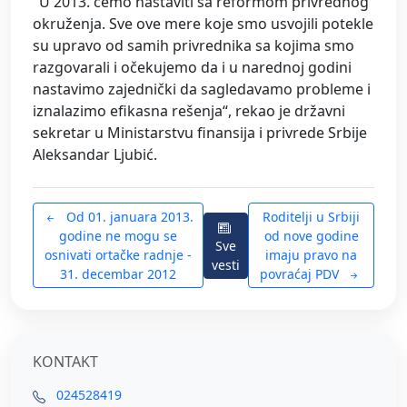
"U 2013. ćemo nastaviti sa reformom privrednog
okruženja. Sve ove mere koje smo usvojili potekle
su upravo od samih privrednika sa kojima smo
razgovarali i očekujemo da i u narednoj godini
nastavimo zajednički da sagledavamo probleme i
iznalazimo efikasna rešenja“, rekao je državni
sekretar u Ministarstvu finansija i privrede Srbije
Aleksandar Ljubić.
Od 01. januara 2013.
Roditelji u Srbiji
godine ne mogu se
od nove godine
Sve
osnivati ortačke radnje -
imaju pravo na
vesti
31. decembar 2012
povraćaj PDV
KONTAKT
024528419