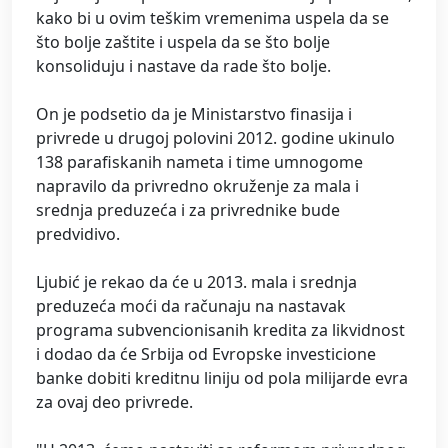
kako bi u ovim teškim vremenima uspela da se
što bolje zaštite i uspela da se što bolje
konsoliduju i nastave da rade što bolje.
On je podsetio da je Ministarstvo finasija i
privrede u drugoj polovini 2012. godine ukinulo
138 parafiskanih nameta i time umnogome
napravilo da privredno okruženje za mala i
srednja preduzeća i za privrednike bude
predvidivo.
Ljubić je rekao da će u 2013. mala i srednja
preduzeća moći da računaju na nastavak
programa subvencionisanih kredita za likvidnost
i dodao da će Srbija od Evropske investicione
banke dobiti kreditnu liniju od pola milijarde evra
za ovaj deo privrede.