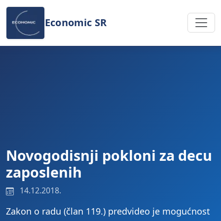
Preskoči na sadržaj
Economic SR
Novogodisnji pokloni za decu
zaposlenih
14.12.2018.
Zakon o radu (član 119.) predvideo je mogućnost