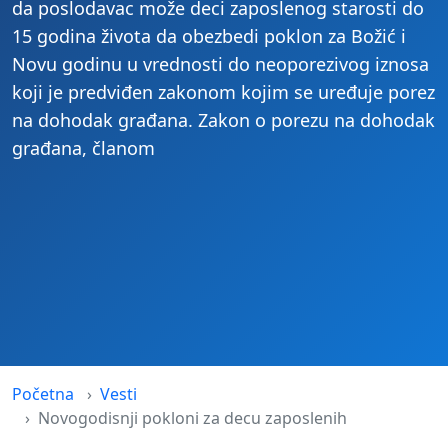
da poslodavac može deci zaposlenog starosti do
15 godina života da obezbedi poklon za Božić i
Novu godinu u vrednosti do neoporezivog iznosa
koji je predviđen zakonom kojim se uređuje porez
na dohodak građana. Zakon o porezu na dohodak
građana, članom
Početna
Vesti
Novogodisnji pokloni za decu zaposlenih