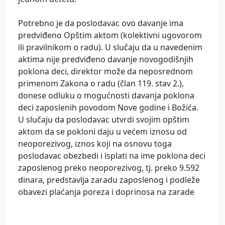
Potrebno je da poslodavac ovo davanje ima
predviđeno Opštim aktom (kolektivni ugovorom
ili pravilnikom o radu). U slučaju da u navedenim
aktima nije predviđeno davanje novogodišnjih
poklona deci, direktor može da neposrednom
primenom Zakona o radu (član 119. stav 2.),
donese odluku o mogućnosti davanja poklona
deci zaposlenih povodom Nove godine i Božića.
U slučaju da poslodavac utvrdi svojim opštim
aktom da se pokloni daju u većem iznosu od
neoporezivog, iznos koji na osnovu toga
poslodavac obezbedi i isplati na ime poklona deci
zaposlenog preko neoporezivog, tj. preko 9.592
dinara, predstavlja zaradu zaposlenog i podleže
obavezi plaćanja poreza i doprinosa na zarade