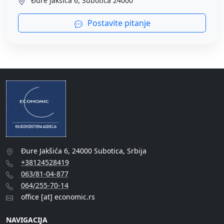
Đure Jakšića 6, Subotica 24000
Postavite pitanje
Đure Jakšića 6, 24000 Subotica, Srbija
+38124528419
063/81-04-877
064/255-70-14
office [at] economic.rs
NAVIGACIJA