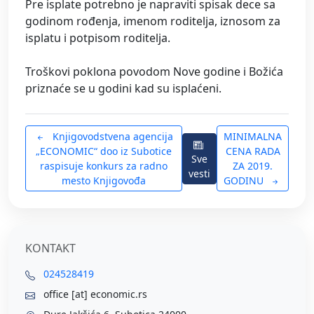
Pre isplate potrebno je napraviti spisak dece sa
godinom rođenja, imenom roditelja, iznosom za
isplatu i potpisom roditelja.
Troškovi poklona povodom Nove godine i Božića
priznaće se u godini kad su isplaćeni.
Knjigovodstvena agencija
MINIMALNA
„ECONOMIC“ doo iz Subotice
CENA RADA
Sve
raspisuje konkurs za radno
ZA 2019.
vesti
mesto Knjigovođa
GODINU
KONTAKT
024528419
office [at] economic.rs