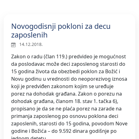
Novogodisnji pokloni za decu
zaposlenih
14.12.2018.
Zakon o radu (član 119.) predvideo je mogućnost
da poslodavac može deci zaposlenog starosti do
15 godina života da obezbedi poklon za Božić i
Novu godinu u vrednosti do neoporezivog iznosa
koji je predviđen zakonom kojim se uređuje
porez na dohodak građana. Zakon o porezu na
dohodak građana, članom 18. stav 1. tačka 6),
propisano je da se ne plaća porez na zarade na
primanja zaposlenog po osnovu poklona deci
zaposlenih, starosti do 15 godina, povodom Nove
godine i Božića – do 9.592 dinara godišnje po
jednom detetu.