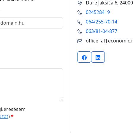
Đure Jakšića 6, 2400
*
024528419
064/255-70-14
063/81-04-877
office [at] economic.
egkeresésem
ozat
)
*