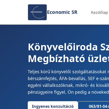
Ugrás a tartalomra
Economic SR
Kezdőlap
Könyvelőiroda S
Megbízható üzlet
Teljes körű könyvelői szolgáltatásoka
bérszámfejtés, ÁFA-bevallás, SEF e-szá
egyéni vállalkozóknak, mikró- és kisvá
pénzügyeire figyel, Ön pedig a növeked
Ingyenes konzultáció
063/81-04-