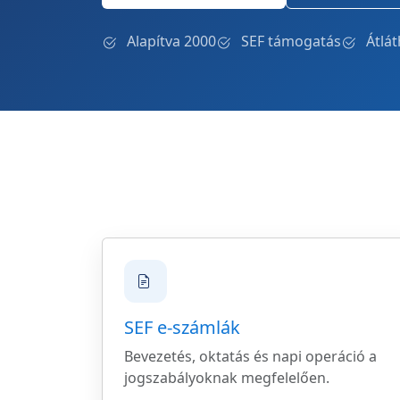
Alapítva 2000
SEF támogatás
Átlá
SEF e-számlák
Bevezetés, oktatás és napi operáció a
jogszabályoknak megfelelően.