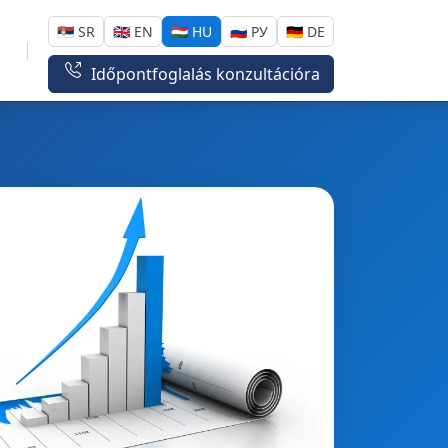
🇷🇸 SR
🇬🇧 EN
🇭🇺 HU
🇷🇺 РУ
🇩🇪 DE
Időpontfoglalás konzultációra