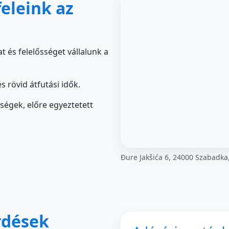
feleink az
t és felelősséget vállalunk a
 rövid átfutási idők.
ségek, előre egyeztetett
Đure Jakšića 6, 24000 Szabadka
rdések