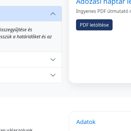
Adózási naptár l
Ingyenes PDF útmutató m
PDF letöltése
sszegyűjtése és
sszük a határidőket és az
Adatok
san válaszolunk.