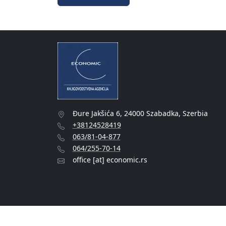
Đure Jakšića 6, 24000 Szabadka, Szerbia
+38124528419
063/81-04-877
064/255-70-14
office [at] economic.rs