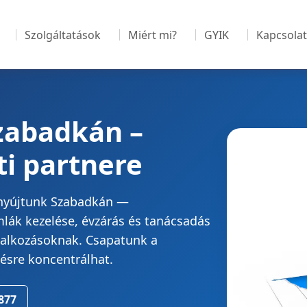
Szolgáltatások
Miért mi?
GYIK
Kapcsolat
zabadkán –
i partnere
t nyújtunk Szabadkán —
mlák kezelése, évzárás és tanácsadás
llalkozásoknak. Csapatunk a
ésre koncentrálhat.
877