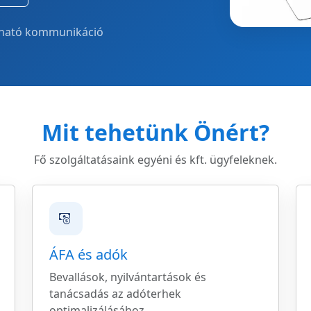
tható kommunikáció
Mit tehetünk Önért?
Fő szolgáltatásaink egyéni és kft. ügyfeleknek.
ÁFA és adók
Bevallások, nyilvántartások és
tanácsadás az adóterhek
optimalizálásához.