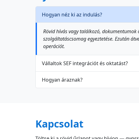
Hogyan néz ki az indulás?
Rövid hívás vagy találkozó, dokumentumok ö
szolgáltatáscsomag egyeztetése. Ezután átve
operációt.
Vállaltok SEF integrációt és oktatást?
Hogyan áraznak?
Kapcsolat
Töltse ki a rövid űrlapot vagy hívjon — gyor