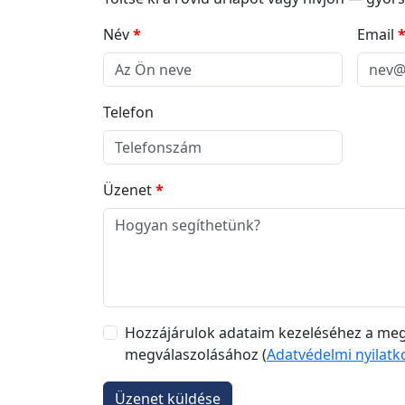
Név
*
Email
Telefon
Üzenet
*
Hozzájárulok adataim kezeléséhez a m
megválaszolásához (
Adatvédelmi nyilatk
Üzenet küldése