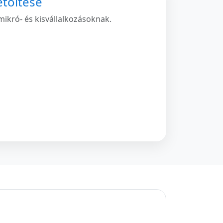
etöltése
ikró- és kisvállalkozásoknak.