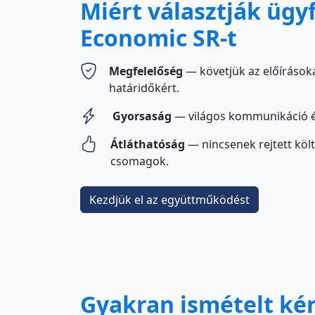
Miért választják ügy
Economic SR-t
Megfelelőség
— követjük az előírásoka
határidőkért.
Gyorsaság
— világos kommunikáció és
Átláthatóság
— nincsenek rejtett költ
csomagok.
Kezdjük el az együttműködést
Gyakran ismételt ké